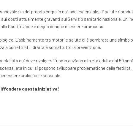
apevolezza del proprio corpo in età adolescenziale, di salute riprodutt
 e sui costi attualmente gravanti sul Servizio sanitario nazionale. Un i
to dalla Costituzione e degno dunque di essere promosso.
p urologico. L’abbinamento tra motori e salute ci è sembrata una simbo
 a corretti stili di vita e soprattutto la prevenzione.
specialista cui deve rivolgersi l’uomo anziano o in età adulta dai 50 an
olescenza, età in cui si possono sviluppare problematiche della fertilità
l benessere urologico e sessuale.
 diffondere questa iniziativa!