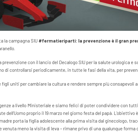
tita la campagna SIU
#fermatieriparti: la prevenzione è il gran pre
ranello.
prevenzione con il lancio del Decalogo SIU per la salute urologica e s
mo di controllarsi periodicamente, in tutte le fasi della vita, per preven
 e figli uniti per cambiare la cultura e rendere sempre più consapevoli
enze a livello Ministeriale e siamo felici di poter condividere con tut
te dell’Uomo proprio il 19 marzo nel giorno festa del papà. L’obiettivo è
madre porta la figlia adolescente alla prima visita dal ginecologo, tra
 venuta meno la visita di leva – rimane privo di una qualunque forma di