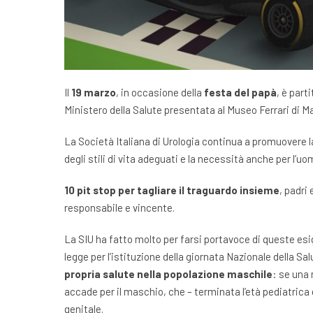
Il
19
marzo
, in occasione della
festa del papà
, è par
Ministero della Salute presentata al Museo Ferrari di Ma
La
Società Italiana di Urologia
continua a promuovere la 
degli stili di vita adeguati e la necessità anche per l’uo
10 pit stop per tagliare il traguardo insieme
, padri
responsabile e vincente.
La SIU ha fatto molto per farsi portavoce di queste esig
legge per l’istituzione della giornata Nazionale della Salu
propria salute nella popolazione maschile
: se una 
accade per il maschio, che – terminata l’età pediatrica e
genitale.